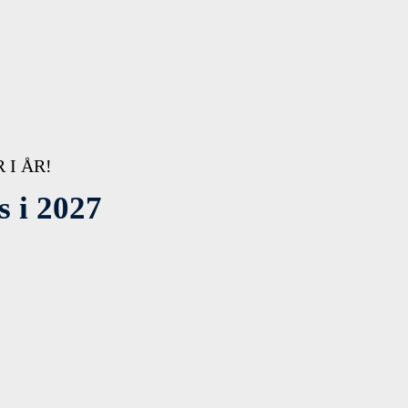
 I ÅR!
s i 2027