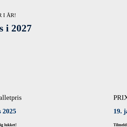
 I ÅR!
s i 2027
lletpris
PRI
s 2025
19. 
ig lukket!
Tilmeldi