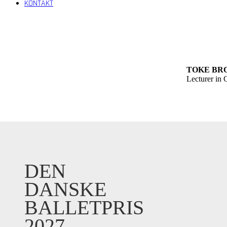
KONTAKT
Open
Close
mobile
mobile
menu
menu
TOKE BR
Lecturer in 
DEN
DANSKE
BALLETPRIS
2027