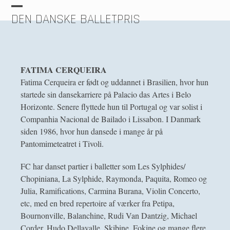
Skip
Open
Close
DEN DANSKE BALLETPRIS
to
content
mobile
mobile
menu
menu
FATIMA CERQUEIRA
Fatima Cerqueira er født og uddannet i Brasilien, hvor hun
startede sin dansekarriere på Palacio das Artes i Belo
Horizonte. Senere flyttede hun til Portugal og var solist i
Companhia Nacional de Bailado i Lissabon. I Danmark
siden 1986, hvor hun dansede i mange år på
Pantomimeteatret i Tivoli.
FC har danset partier i balletter som Les Sylphides/
Chopiniana, La Sylphide, Raymonda, Paquita, Romeo og
Julia, Ramifications, Carmina Burana, Violin Concerto,
etc, med en bred repertoire af værker fra Petipa,
Bournonville, Balanchine, Rudi Van Dantzig, Michael
Corder, Hudo Dellavalle, Skibine, Fokine og mange flere.