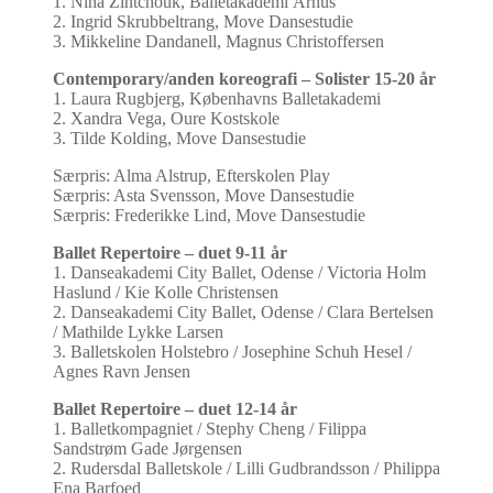
1. Nina Zintchouk, Balletakademi Århus
2. Ingrid Skrubbeltrang, Move Dansestudie
3. Mikkeline Dandanell, Magnus Christoffersen
Contemporary/anden koreografi – Solister 15-20 år
1. Laura Rugbjerg, Københavns Balletakademi
2. Xandra Vega, Oure Kostskole
3. Tilde Kolding, Move Dansestudie
Særpris: Alma Alstrup, Efterskolen Play
Særpris: Asta Svensson, Move Dansestudie
Særpris: Frederikke Lind, Move Dansestudie
Ballet Repertoire – duet 9-11 år
1. Danseakademi City Ballet, Odense / Victoria Holm
Haslund / Kie Kolle Christensen
2. Danseakademi City Ballet, Odense / Clara Bertelsen
/ Mathilde Lykke Larsen
3. Balletskolen Holstebro / Josephine Schuh Hesel /
Agnes Ravn Jensen
Ballet Repertoire – duet 12-14 år
1. Balletkompagniet / Stephy Cheng / Filippa
Sandstrøm Gade Jørgensen
2. Rudersdal Balletskole / Lilli Gudbrandsson / Philippa
Ena Barfoed