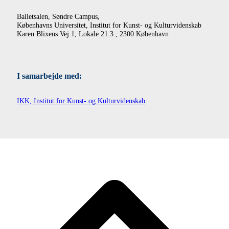
Balletsalen, Søndre Campus,
Københavns Universitet, Institut for Kunst- og Kulturvidenskab
Karen Blixens Vej 1, Lokale 21.3., 2300 København
I samarbejde med:
IKK, Institut for Kunst- og Kulturvidenskab
B
T
T