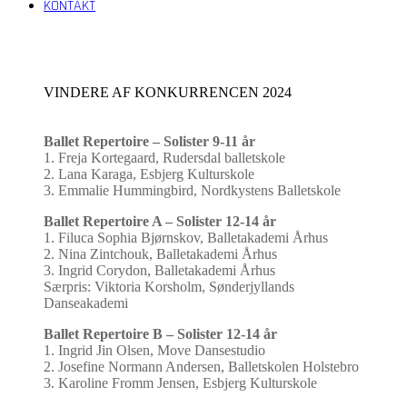
KONTAKT
Open
Close
mobile
mobile
menu
menu
VINDERE AF KONKURRENCEN 2024
Ballet Repertoire – Solister 9-11 år
1. Freja Kortegaard, Rudersdal balletskole
2. Lana Karaga, Esbjerg Kulturskole
3. Emmalie Hummingbird, Nordkystens Balletskole
Ballet Repertoire A – Solister 12-14 år
1. Filuca Sophia Bjørnskov, Balletakademi Århus
2. Nina Zintchouk, Balletakademi Århus
3. Ingrid Corydon, Balletakademi Århus
Særpris: Viktoria Korsholm, Sønderjyllands
Danseakademi
Ballet Repertoire B – Solister 12-14 år
1. Ingrid Jin Olsen, Move Dansestudio
2. Josefine Normann Andersen, Balletskolen Holstebro
3. Karoline Fromm Jensen, Esbjerg Kulturskole