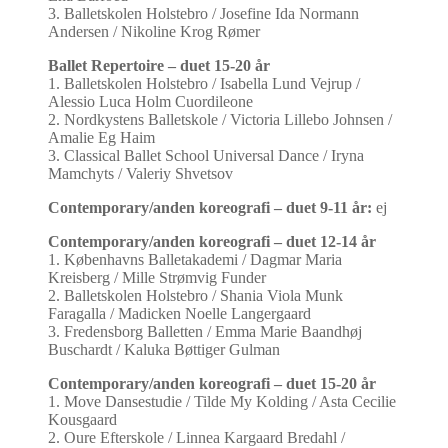
3. Balletskolen Holstebro / Josefine Ida Normann
Andersen / Nikoline Krog Rømer
Ballet Repertoire – duet 15-20 år
1. Balletskolen Holstebro / Isabella Lund Vejrup /
Alessio Luca Holm Cuordileone
2. Nordkystens Balletskole / Victoria Lillebo Johnsen /
Amalie Eg Haim
3. Classical Ballet School Universal Dance / Iryna
Mamchyts / Valeriy Shvetsov
Contemporary/anden koreografi – duet 9-11 år:
ej
Contemporary/anden koreografi – duet 12-14 år
1. Københavns Balletakademi /
Dagmar Maria
Kreisberg / Mille Strømvig Funder
2. Balletskolen Holstebro / Shania Viola Munk
Faragalla / Madicken Noelle Langergaard
3. Fredensborg Balletten / Emma Marie Baandhøj
Buschardt / Kaluka Bøttiger Gulman
Contemporary/anden koreografi – duet 15-20 år
1. Move Dansestudie /
Tilde My Kolding / Asta Cecilie
Kousgaard
2. Oure Efterskole / Linnea Kargaard Bredahl /