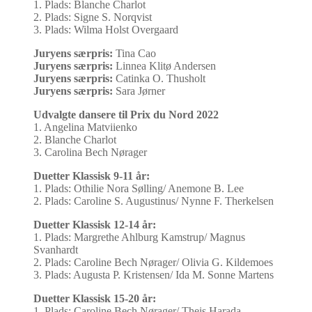
1. Plads: Blanche Charlot
2. Plads: Signe S. Norqvist
3. Plads: Wilma Holst Overgaard
Juryens særpris:
Tina Cao
Juryens særpris:
Linnea Klitø Andersen
Juryens særpris:
Catinka O. Thusholt
Juryens særpris:
Sara Jørner
Udvalgte dansere til Prix du Nord 2022
1. Angelina Matviienko
2. Blanche Charlot
3. Carolina Bech Nørager
Duetter Klassisk 9-11 år:
1. Plads: Othilie Nora Sølling/ Anemone B. Lee
2. Plads: Caroline S. Augustinus/ Nynne F. Therkelsen
Duetter Klassisk 12-14 år:
1. Plads: Margrethe Ahlburg Kamstrup/ Magnus
Svanhardt
2. Plads: Caroline Bech Nørager/ Olivia G. Kildemoes
3. Plads: Augusta P. Kristensen/ Ida M. Sonne Martens
Duetter Klassisk 15-20 år:
1. Plads: Caroline Bech Nørager/ Theis Harada