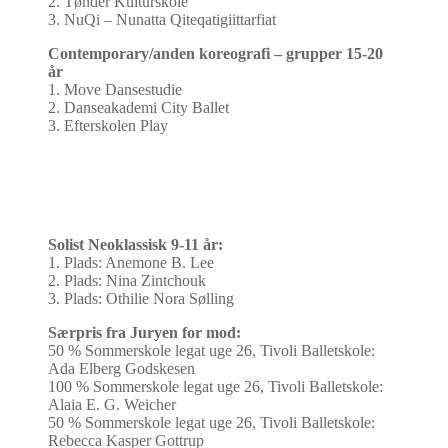
2. Tønder Kulturskole
3. NuQi – Nunatta Qiteqatigiittarfiat
Contemporary/anden koreografi – grupper 15-20
år
1. Move Dansestudie
2. Danseakademi City Ballet
3. Efterskolen Play
Solist Neoklassisk 9-11 år:
1. Plads: Anemone B. Lee
2. Plads: Nina Zintchouk
3. Plads: Othilie Nora Sølling
Særpris fra Juryen for mod:
50 % Sommerskole legat uge 26, Tivoli Balletskole:
Ada Elberg Godskesen
100 % Sommerskole legat uge 26, Tivoli Balletskole:
Alaia E. G. Weicher
50 % Sommerskole legat uge 26, Tivoli Balletskole:
Rebecca Kasper Gottrup