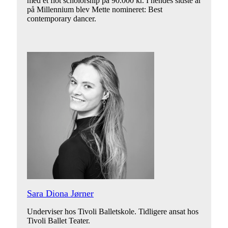
med et flot scholorship på 90.000 kr. I hendes sidste år
på Millennium blev Mette nomineret: Best
contemporary dancer.
Sara Diona Jørner
Underviser hos Tivoli Balletskole. Tidligere ansat hos
Tivoli Ballet Teater.