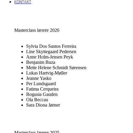
KONTAKT
Open
Close
mobile
mobile
menu
menu
Masterclass lærere 2026
Sylvia Dos Santos Ferreira
Line Skyttegaard Pedersen
Anne Holm-Jensen Peyk
Benjanim
Buza
Mette Helene Schmidt Sørensen
Lukas Hartvig-Møller
Jeanne Yasko
Per Lundsgaard
Fatima Cerqueira
Bogusia Gauden
Ola Beccau
Sara Diona Jørner
Masterclass lærere 2025